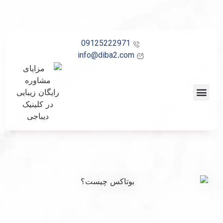
09125222971
info@diba2.com
تماس با ما
صفحه اصلی