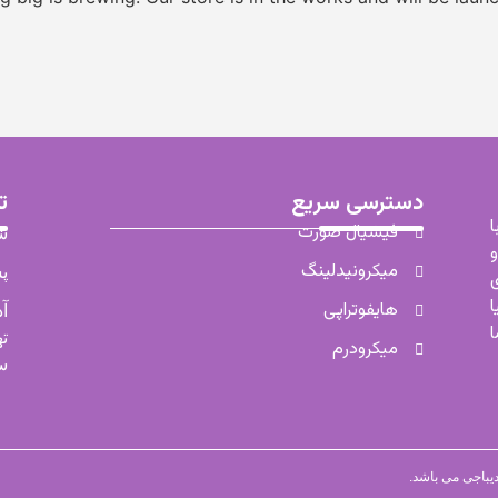
دسترسی سریع
ت
فیشیال صورت
شم
میکرونیدلینگ
پس
ی
ا
هایفوتراپی
آد
ته
میکرودرم
سین
دیباجی می باشد.