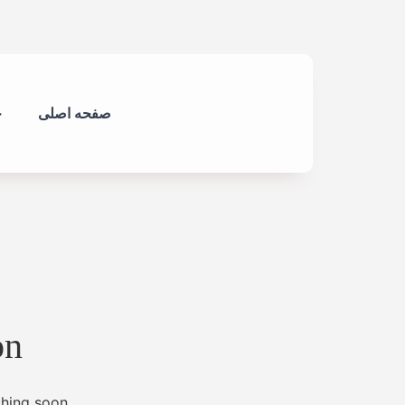
صفحه اصلی
خ
on
hing soon!