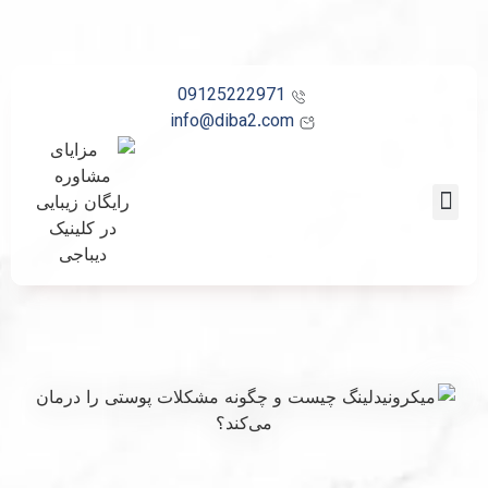
09125222971
info@diba2.com
تماس با ما
صفحه اصلی